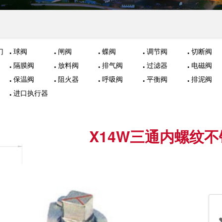
门
球阀
闸阀
蝶阀
调节阀
切断阀
隔膜阀
放料阀
排气阀
过滤器
电磁阀
保温阀
阻火器
呼吸阀
平衡阀
排泥阀
进口执行器
X14W三通内螺纹