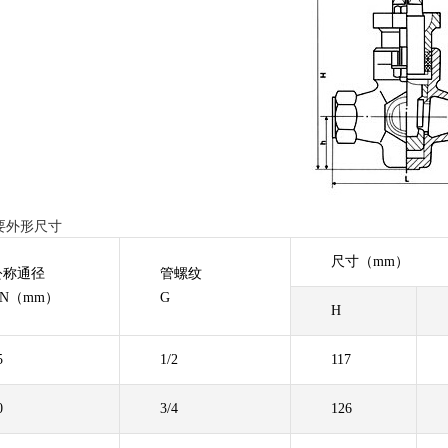
要外形尺寸
尺寸（mm）
公称通径
管螺纹
DN（mm）
G
H
5
1/2
117
0
3/4
126