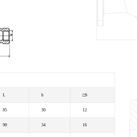
L
h
□S
85
30
12
90
34
16