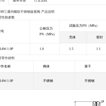
介绍
服务承诺
订货流程
14W三通内螺纹不锈钢旋塞阀 产品说明
要性能参数
试验压力PN（MPa）
公称压力
型号
PN（MPa）
壳体
密封
14W-1.0P
1.0
1.5
1.1
要零件材料
零件名称
阀体
塞子
14W-1.0P
不锈钢
不锈钢