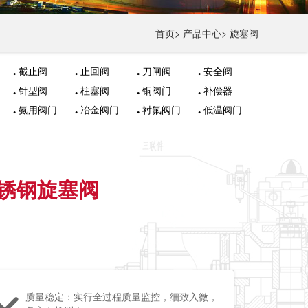
首页
>
产品中心
>
旋塞阀
截止阀
止回阀
刀闸阀
安全阀
针型阀
柱塞阀
铜阀门
补偿器
氨用阀门
冶金阀门
衬氟阀门
低温阀门
不锈钢旋塞阀
质量稳定：实行全过程质量监控，细致入微，